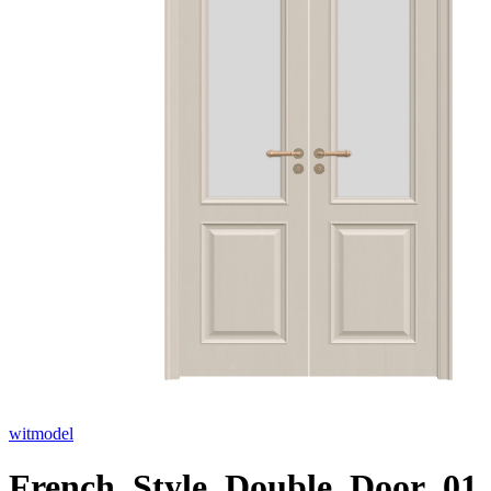
witmodel
French_Style_Double_Door_01